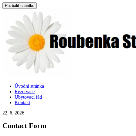
Rozbalit nabídku
Přejít
Úvodní stránka
k
Rezervace
obsahu
Ubytovací řád
webu
Kontakt
22. 6. 2026
Contact Form