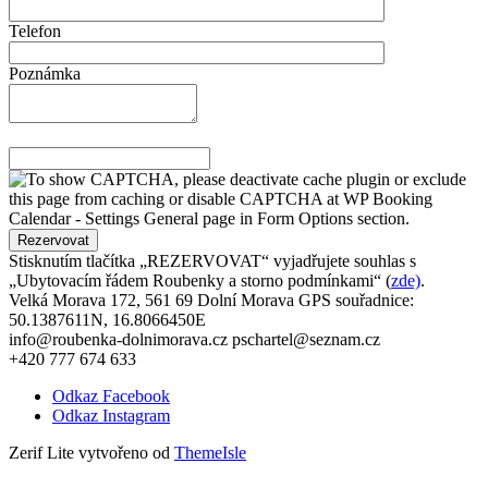
Telefon
Poznámka
Stisknutím tlačítka „REZERVOVAT“ vyjadřujete souhlas s
„Ubytovacím řádem Roubenky a storno podmínkami“ (
zde)
.
Velká Morava 172, 561 69 Dolní Morava GPS souřadnice:
50.1387611N, 16.8066450E
info@roubenka-dolnimorava.cz pschartel@seznam.cz
+420 777 674 633
Odkaz Facebook
Odkaz Instagram
Zerif Lite
vytvořeno od
ThemeIsle