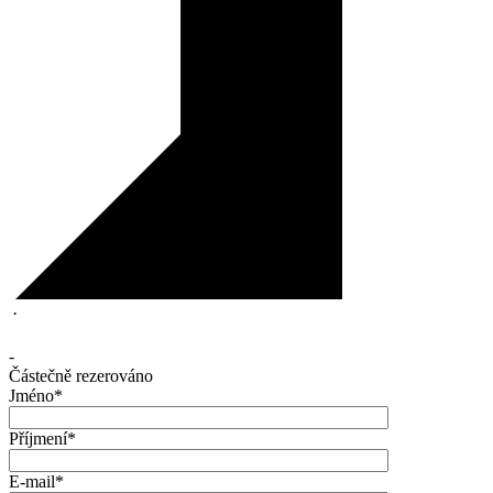
·
-
Částečně rezerováno
Jméno*
Příjmení*
E-mail*